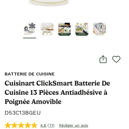
BATTERIE DE CUISINE
Cuisinart ClickSmart Batterie De
Cuisine 13 Pièces Antiadhésive à
Poignée Amovible
D53C13BGEU
4.8
(71)
Rédiger un avis
Lire